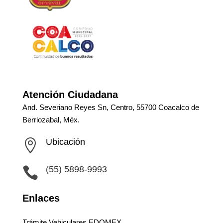
Atención Ciudadana
And. Severiano Reyes Sn, Centro, 55700 Coacalco de
Berriozabal, Méx.
Ubicación

(55) 5898-9993

Enlaces
Trámite Vehiculares EDOMEX