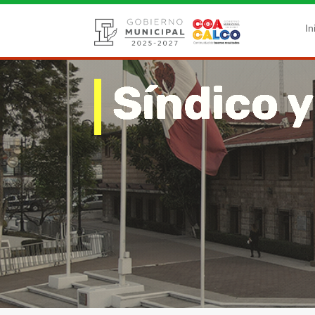
In
Síndico 