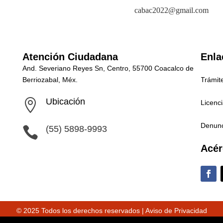
cabac2022@gmail.com
Atención Ciudadana
Enla
And. Severiano Reyes Sn, Centro, 55700 Coacalco de
Berriozabal, Méx.
Trámit
Ubicación

Licenc
Denunc
(55) 5898-9993

Acér
© 2025 Todos los derechos reservados |
Aviso de Privacidad