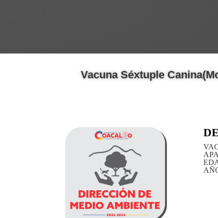
Vacuna Séxtuple Canina(Moq
DE
VA
APA
EDA
AÑO