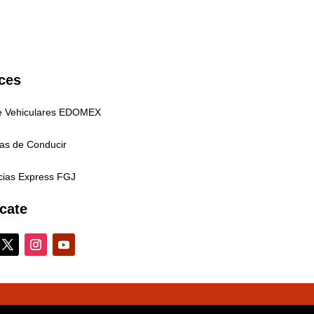
ces
e Vehiculares EDOMEX
ias de Conducir
ias Express FGJ
cate