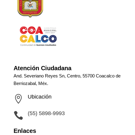
Atención Ciudadana
And. Severiano Reyes Sn, Centro, 55700 Coacalco de
Berriozabal, Méx.
Ubicación

(55) 5898-9993

Enlaces