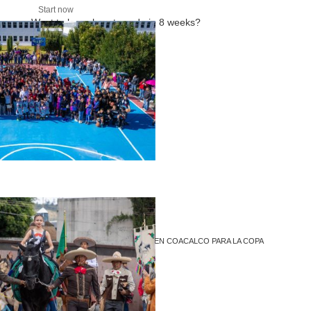
Start now
Want to learn how to code in 8 weeks?
Purchase Essentials
Recent Posts
NIÑEZ Y JUVENTUD SE DAN CITA EN COACALCO PARA LA COPA
TELMEX TELCEL
1