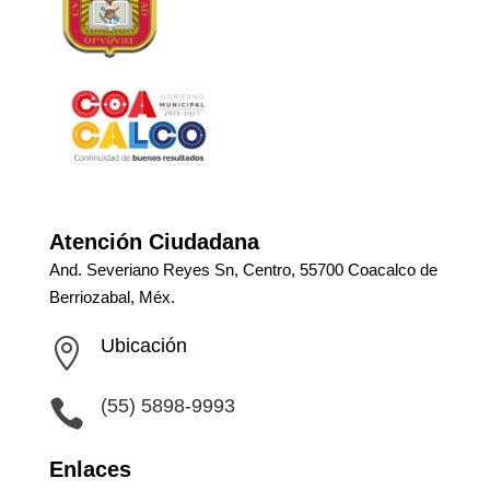
Atención Ciudadana
And. Severiano Reyes Sn, Centro, 55700 Coacalco de
Berriozabal, Méx.
Ubicación

(55) 5898-9993

Enlaces