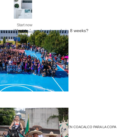
Start now
Want to learn how to code in 8 weeks?
Purchase Essentials
Recent Posts
NIÑEZ Y JUVENTUD SE DAN CITA EN COACALCO PARA LA COPA
TELMEX TELCEL