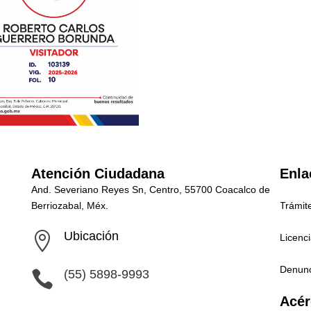
Atención Ciudadana
Enla
And. Severiano Reyes Sn, Centro, 55700 Coacalco de
Berriozabal, Méx.
Trámit
Ubicación

Licenc
Denunc
(55) 5898-9993

Acér