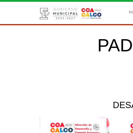
In
PAD
DES